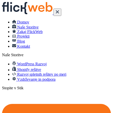
Domov
Naše Storitve
Zakaj FlickWeb
Projekti
Blog
Kontakt
Naše Storitve
WordPress Razvoj
Shopify rešitve
Razvoj spletnih rešitev po meri
Vzdrževanje in podpora
Stopite v Stik