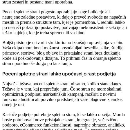
stran zastari in postane manj uporabna.
Poceni spletne strani pogosto uporabljajo page builderje ali
neurejene zaledne postavitve, ki dajejo preveč svobode na napačnih
mestih in premalo strukture tam, kjer je pomembna. Uredniki lahko
po nesreči pokvarijo postavitve, podvajajo nekonsistentne sekcije ali
težko najdejo, kje je treba spremeniti vsebino.
Boljši pristop je ustvariti strukturirano izkušnjo upravljanja vsebin.
Vaša ekipa mora imeti možnost posodabljati besedila, slike, študije
primerov, storitve, blog objave in pristajalne strani brez dotikanja
kode ali poškodovanja dizajna. To prihrani čas in ohranja spletno
stran uporabno še dolgo po lansiranju.
Poceni spletne strani lahko upočasnijo rast podjetja
Največja težava poceni spletne strani ni samo, koliko stane danes.
Težava je v tem, kaj preprečuje jutri. Če se stran ne more skalirati,
optimizirati, podpirati marketinških kampanj, razširiti z novimi
funkcionalnostmi ali pravilno predstavljati vaše blagovne znamke,
omejuje rast.
Rastoče podjetje potrebuje spletno stran, ki se lahko razvija. Morda
boste potrebovali nove pristajalne strani, integracije, večjezično
podporo, eCommerce funkcionalnosti, napredne obrazce, analitiko,