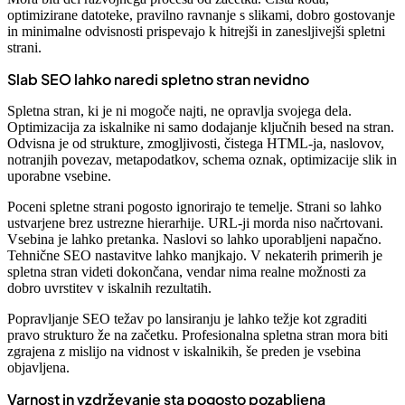
optimizirane datoteke, pravilno ravnanje s slikami, dobro gostovanje
in minimalne odvisnosti prispevajo k hitrejši in zanesljivejši spletni
strani.
Slab SEO lahko naredi spletno stran nevidno
Spletna stran, ki je ni mogoče najti, ne opravlja svojega dela.
Optimizacija za iskalnike ni samo dodajanje ključnih besed na stran.
Odvisna je od strukture, zmogljivosti, čistega HTML-ja, naslovov,
notranjih povezav, metapodatkov, schema oznak, optimizacije slik in
uporabne vsebine.
Poceni spletne strani pogosto ignorirajo te temelje. Strani so lahko
ustvarjene brez ustrezne hierarhije. URL-ji morda niso načrtovani.
Vsebina je lahko pretanka. Naslovi so lahko uporabljeni napačno.
Tehnične SEO nastavitve lahko manjkajo. V nekaterih primerih je
spletna stran videti dokončana, vendar nima realne možnosti za
dobro uvrstitev v iskalnih rezultatih.
Popravljanje SEO težav po lansiranju je lahko težje kot zgraditi
pravo strukturo že na začetku. Profesionalna spletna stran mora biti
zgrajena z mislijo na vidnost v iskalnikih, še preden je vsebina
objavljena.
Varnost in vzdrževanje sta pogosto pozabljena