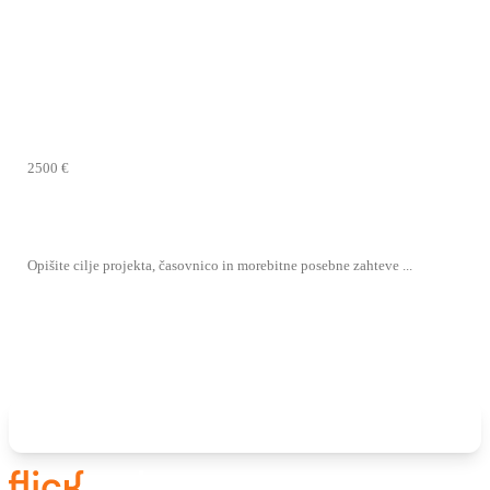
Storitev *
Proračun projekta *
Opis projekta *
Pošlji Povpraševanje