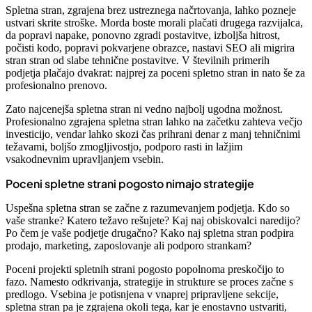
Spletna stran, zgrajena brez ustreznega načrtovanja, lahko pozneje
ustvari skrite stroške. Morda boste morali plačati drugega razvijalca,
da popravi napake, ponovno zgradi postavitve, izboljša hitrost,
počisti kodo, popravi pokvarjene obrazce, nastavi SEO ali migrira
stran stran od slabe tehnične postavitve. V številnih primerih
podjetja plačajo dvakrat: najprej za poceni spletno stran in nato še za
profesionalno prenovo.
Zato najcenejša spletna stran ni vedno najbolj ugodna možnost.
Profesionalno zgrajena spletna stran lahko na začetku zahteva večjo
investicijo, vendar lahko skozi čas prihrani denar z manj tehničnimi
težavami, boljšo zmogljivostjo, podporo rasti in lažjim
vsakodnevnim upravljanjem vsebin.
Poceni spletne strani pogosto nimajo strategije
Uspešna spletna stran se začne z razumevanjem podjetja. Kdo so
vaše stranke? Katero težavo rešujete? Kaj naj obiskovalci naredijo?
Po čem je vaše podjetje drugačno? Kako naj spletna stran podpira
prodajo, marketing, zaposlovanje ali podporo strankam?
Poceni projekti spletnih strani pogosto popolnoma preskočijo to
fazo. Namesto odkrivanja, strategije in strukture se proces začne s
predlogo. Vsebina je potisnjena v vnaprej pripravljene sekcije,
spletna stran pa je zgrajena okoli tega, kar je enostavno ustvariti,