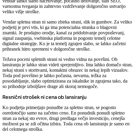
vendar lahko slabo načrtovanje, počasno delovanje, slab SEO,
varnostna tveganja in zahtevno vzdrževanje dolgoročno ustvarijo
veliko višje stroške.
Vendar spletna stran ni samo zbirka strani, slik in gumbov. Za veliko
podjetij je prvi vtis, ki ga ima potencialna stranka o blagovni
znamki. Je prodajno orodje, kanal za pridobivanje povpraševanj,
signal zaupanja, vsebinska platforma in pogosto temelj celotne
digitalne strategije. Ko je ta temelj zgrajen slabo, se lahko začetni
prihranek hitro spremeni v dolgoročne stroške.
Težava poceni spletnih strani ni vedno vidna na površini. Ob
lansiranju je lahko stran videti sprejemljivo. Ima lahko domačo stran,
nekaj strani s storitvami, kontaktni obrazec in nekaj lepih vizualov.
Toda pod površino je lahko počasna, nevarna, težka za
posodabljanje, slabo optimizirana za iskalnike in zgrajena tako, da
so prihodnje izboljšave drage ali skoraj nemogoče.
Resnični strošek ni cena ob lansiranju
Ko podjetja primerjajo ponudbe za spletno stran, se pogosto
osredotočijo samo na začetno ceno. En ponudnik ponudi spletno
stran za nekaj sto evrov, drugi predlaga večjo investicijo, cenejša
možnost pa se zdi očitna izbira. Toda cena ob lansiranju je samo en
del celotnega stroška.