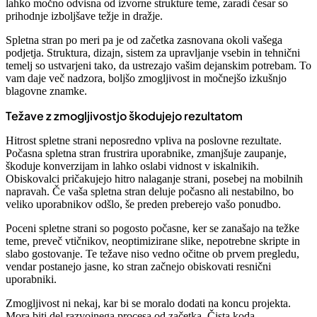
lahko močno odvisna od izvorne strukture teme, zaradi česar so
prihodnje izboljšave težje in dražje.
Spletna stran po meri pa je od začetka zasnovana okoli vašega
podjetja. Struktura, dizajn, sistem za upravljanje vsebin in tehnični
temelj so ustvarjeni tako, da ustrezajo vašim dejanskim potrebam. To
vam daje več nadzora, boljšo zmogljivost in močnejšo izkušnjo
blagovne znamke.
Težave z zmogljivostjo škodujejo rezultatom
Hitrost spletne strani neposredno vpliva na poslovne rezultate.
Počasna spletna stran frustrira uporabnike, zmanjšuje zaupanje,
škoduje konverzijam in lahko oslabi vidnost v iskalnikih.
Obiskovalci pričakujejo hitro nalaganje strani, posebej na mobilnih
napravah. Če vaša spletna stran deluje počasno ali nestabilno, bo
veliko uporabnikov odšlo, še preden preberejo vašo ponudbo.
Poceni spletne strani so pogosto počasne, ker se zanašajo na težke
teme, preveč vtičnikov, neoptimizirane slike, nepotrebne skripte in
slabo gostovanje. Te težave niso vedno očitne ob prvem pregledu,
vendar postanejo jasne, ko stran začnejo obiskovati resnični
uporabniki.
Zmogljivost ni nekaj, kar bi se moralo dodati na koncu projekta.
Mora biti del razvojnega procesa od začetka. Čista koda,