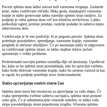
Poceni spletna stran lahko ustvari tudi varnostna tveganja. Zastarele
teme, slabo vzdrževani vtičniki, šibka gesla, manjkajoče varnostne
kopije in slabo gostovanje lahko naredijo spletno stran ranljivo. Za
podjetje je vdrta spletna stran več kot tehnična nevšečnost. Lahko
poškoduje ugled, prekine prodajo, razkrije podatke in zahteva nujno
obnovitveno delo.
Vzdrževanje je še eno področje, ki je pogosto prezrto. Spletna stran
potrebuje posodobitve, spremljanje, varnostne kopije, varnostne
preglede in občasne izboljšave. Če po lansiranju nihče ni odgovoren
za vzdrževanje spletne strani, se lahko majhne težave počasi
spremenijo v velike probleme.
Profesionalni razvojni partner razmišlja dlje od lansiranja. Upošteval
bo, kako se bo spletna stran posodabljala, kdo bo upravljal vsebino,
kako bodo delovale varnostne kopije, kako bo urejena varnost in kaj
se zgodi, ko podjetje potrebuje nove funkcionalnosti.
Slabo upravljanje vsebin stane čas
Spletna stran mora biti enostavna za upravljanje za vašo ekipo. Če
vsaka sprememba vsebine zahteva razvijalca, spletna stran postane
ozko grlo. Če je administracijski vmesnik zmeden, se lahko vaša
ekipa posodabljanju strani popolnoma izogiba. Sčasoma spletna