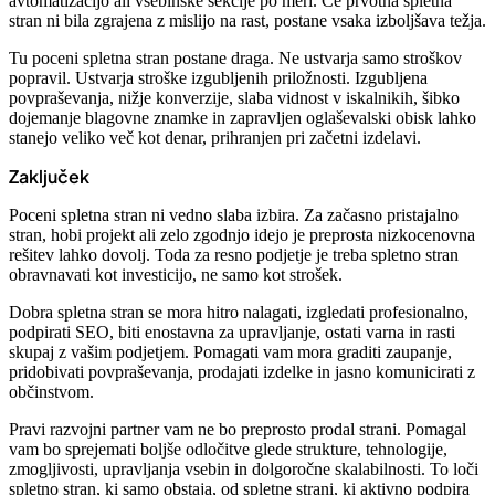
avtomatizacijo ali vsebinske sekcije po meri. Če prvotna spletna
stran ni bila zgrajena z mislijo na rast, postane vsaka izboljšava težja.
Tu poceni spletna stran postane draga. Ne ustvarja samo stroškov
popravil. Ustvarja stroške izgubljenih priložnosti. Izgubljena
povpraševanja, nižje konverzije, slaba vidnost v iskalnikih, šibko
dojemanje blagovne znamke in zapravljen oglaševalski obisk lahko
stanejo veliko več kot denar, prihranjen pri začetni izdelavi.
Zaključek
Poceni spletna stran ni vedno slaba izbira. Za začasno pristajalno
stran, hobi projekt ali zelo zgodnjo idejo je preprosta nizkocenovna
rešitev lahko dovolj. Toda za resno podjetje je treba spletno stran
obravnavati kot investicijo, ne samo kot strošek.
Dobra spletna stran se mora hitro nalagati, izgledati profesionalno,
podpirati SEO, biti enostavna za upravljanje, ostati varna in rasti
skupaj z vašim podjetjem. Pomagati vam mora graditi zaupanje,
pridobivati povpraševanja, prodajati izdelke in jasno komunicirati z
občinstvom.
Pravi razvojni partner vam ne bo preprosto prodal strani. Pomagal
vam bo sprejemati boljše odločitve glede strukture, tehnologije,
zmogljivosti, upravljanja vsebin in dolgoročne skalabilnosti. To loči
spletno stran, ki samo obstaja, od spletne strani, ki aktivno podpira