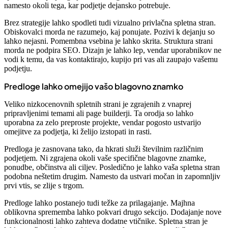
namesto okoli tega, kar podjetje dejansko potrebuje.
Brez strategije lahko spodleti tudi vizualno privlačna spletna stran.
Obiskovalci morda ne razumejo, kaj ponujate. Pozivi k dejanju so
lahko nejasni. Pomembna vsebina je lahko skrita. Struktura strani
morda ne podpira SEO. Dizajn je lahko lep, vendar uporabnikov ne
vodi k temu, da vas kontaktirajo, kupijo pri vas ali zaupajo vašemu
podjetju.
Predloge lahko omejijo vašo blagovno znamko
Veliko nizkocenovnih spletnih strani je zgrajenih z vnaprej
pripravljenimi temami ali page builderji. Ta orodja so lahko
uporabna za zelo preproste projekte, vendar pogosto ustvarijo
omejitve za podjetja, ki želijo izstopati in rasti.
Predloga je zasnovana tako, da hkrati služi številnim različnim
podjetjem. Ni zgrajena okoli vaše specifične blagovne znamke,
ponudbe, občinstva ali ciljev. Posledično je lahko vaša spletna stran
podobna neštetim drugim. Namesto da ustvari močan in zapomnljiv
prvi vtis, se zlije s trgom.
Predloge lahko postanejo tudi težke za prilagajanje. Majhna
oblikovna sprememba lahko pokvari drugo sekcijo. Dodajanje nove
funkcionalnosti lahko zahteva dodatne vtičnike. Spletna stran je